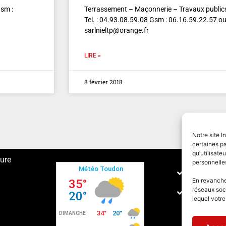
sm :
Terrassement – Maçonnerie – Travaux public
Tel. : 04.93.08.59.08 Gsm : 06.16.59.22.57 o
sarlnieltp@orange.fr
LIRE »
8 février 2018
Notre site I
certaines pa
qu’utilisat
ture
personnelle
Conditions
En revanche,
réseaux soc
Politique 
lequel votr