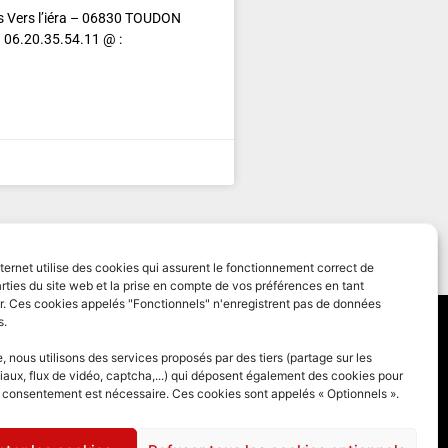
s Vers l’iéra – 06830 TOUDON
u 06.20.35.54.11 @ :
nternet utilise des cookies qui assurent le fonctionnement correct de
rties du site web et la prise en compte de vos préférences en tant
eur. Ces cookies appelés "Fonctionnels" n'enregistrent pas de données
s.
 générales
 nous utilisons des services proposés par des tiers (partage sur les
iaux, flux de vidéo, captcha,...) qui déposent également des cookies pour
des cookies
e consentement est nécessaire. Ces cookies sont appelés « Optionnels ».