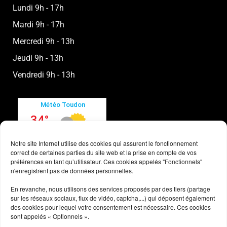
Lundi 9h - 17h
Mardi 9h - 17h
Mercredi 9h - 13h
Jeudi 9h - 13h
Vendredi 9h - 13h
Notre site Internet utilise des cookies qui assurent le fonctionnement
correct de certaines parties du site web et la prise en compte de vos
préférences en tant qu’utilisateur. Ces cookies appelés "Fonctionnels"
n'enregistrent pas de données personnelles.
En revanche, nous utilisons des services proposés par des tiers (partage
sur les réseaux sociaux, flux de vidéo, captcha,...) qui déposent également
des cookies pour lequel votre consentement est nécessaire. Ces cookies
sont appelés « Optionnels ».