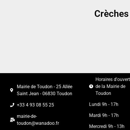
Crèches 
It seems we can't find what you're looking for.
Horaires d'ouver
de la Mairie de
Mairie de Toudon - 25 Allée
Toudon
Saint Jean - 06830 Toudon
Lundi 9h - 17h
+33 4 93 08 55 25
Mardi 9h - 17h
mairie-de-
toudon@wanadoo.fr
Mercredi 9h - 13h