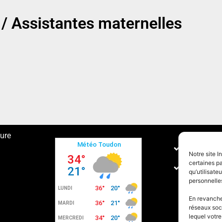
/ Assistantes maternelles
ture
Conditions
Notre site I
certaines pa
Politique 
qu’utilisat
personnelle
En revanche,
réseaux soc
lequel votr