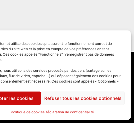
nternet utilise des cookies qui assurent le fonctionnement correct de
rties du site web et la prise en compte de vos préférences en tant
eur. Ces cookies appelés "Fonctionnels" n'enregistrent pas de données
s.
 générales
 nous utilisons des services proposés par des tiers (partage sur les
iaux, flux de vidéo, captcha,...) qui déposent également des cookies pour
des cookies
e consentement est nécessaire. Ces cookies sont appelés « Optionnels ».
ter les cookies
Refuser tous les cookies optionnels
Politique de cookies
Déclaration de confidentialité