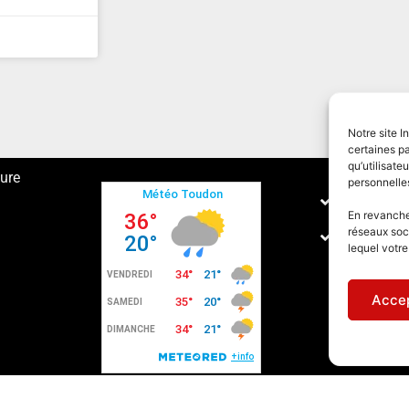
Notre site I
certaines pa
qu’utilisat
ture
personnelle
Conditions
En revanche,
réseaux soc
Politique 
lequel votr
Accep