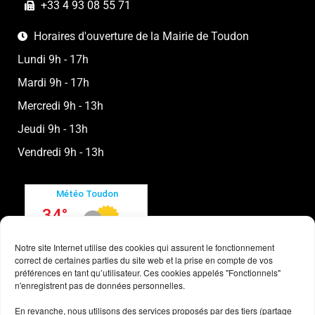
+33 4 93 08 55 71
Horaires d'ouverture de la Mairie de Toudon
Lundi 9h - 17h
Mardi 9h - 17h
Mercredi 9h - 13h
Jeudi 9h - 13h
Vendredi 9h - 13h
Notre site Internet utilise des cookies qui assurent le fonctionnement
correct de certaines parties du site web et la prise en compte de vos
préférences en tant qu’utilisateur. Ces cookies appelés "Fonctionnels"
n'enregistrent pas de données personnelles.
En revanche, nous utilisons des services proposés par des tiers (partage