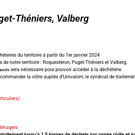
get-Théniers, Valberg
teries du territoire à partir du 1er janvier 2024
de notre territoire : Roquestéron, Puget-Théniers et Valberg.
𝐞 𝐝’𝐚𝐜𝐜𝐞̀𝐬 sera nécessaire pour pouvoir accéder à la déchèterie.
 commander la vôtre auprès d’Univalom, le syndicat de traitement
ticuliers/
Ménagers
atuitement jusqu’à 1,5 tonnes de déchets par année civile et pa