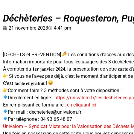
Déchèteries – Roquesteron, Pu
21 novembre 2023
4:41 pm
[DÉCHETS et PRÉVENTION]
Les conditions d’accès aux déchè
Information importante pour tous les usagers des 3 déchèteries 
À compter du 𝟏𝐞𝐫 𝐣𝐚𝐧𝐯𝐢𝐞𝐫 𝟐𝟎𝟐𝟒, la présentation de votre 𝐜𝐚𝐫
Si vous ne l’avez pas déjà, c’est le moment d’anticiper et de
C’est 𝐟𝐚𝐜𝐢𝐥𝐞 𝐞𝐭 𝐠𝐫𝐚𝐭𝐮𝐢𝐭 !
Comment faire ? 3 méthodes sont à votre disposition :
Directement en ligne :
https://univalom.fr/les-decheteries-par
En remplissant ce formulaire :
en cliquant ici
Par mail : decheteries@univalom.fr
Par téléphone : 04 93 65 48 07
Univalom – Syndicat Mixte pour la Valorisation des Déchets 
Une fois en possession de cette carte, vous pouvez déposer
gr