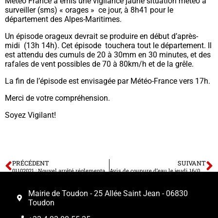
Météo France a émis une vigilance jaune situation météo à
surveiller (sms) « orages » ce jour, à 8h41 pour le
département des Alpes-Maritimes.
Un épisode orageux devrait se produire en début d’après-
midi (13h 14h). Cet épisode touchera tout le département. Il
est attendu des cumuls de 20 à 30mm en 30 minutes, et des
rafales de vent possibles de 70 à 80km/h et de la grêle.
La fin de l’épisode est envisagée par Météo-France vers 17h.
Merci de votre compréhension.
Soyez Vigilant!
PRÉCÉDENT
SUIVANT
01102021 : Nouvel arrêté réglementant le port du masque dans les Alpes Maritimes
Avis de coupure d’eau le jeudi 16/02/2023
Mairie de Toudon - 25 Allée Saint Jean - 06830
Toudon