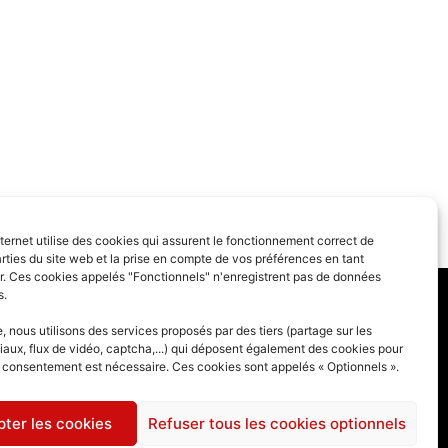
SUIVANT
nternet utilise des cookies qui assurent le fonctionnement correct de
te contre le frelon asiatique – saison 2024
rties du site web et la prise en compte de vos préférences en tant
eur. Ces cookies appelés "Fonctionnels" n'enregistrent pas de données
s.
 générales
 nous utilisons des services proposés par des tiers (partage sur les
iaux, flux de vidéo, captcha,...) qui déposent également des cookies pour
des cookies
e consentement est nécessaire. Ces cookies sont appelés « Optionnels ».
ter les cookies
Refuser tous les cookies optionnels