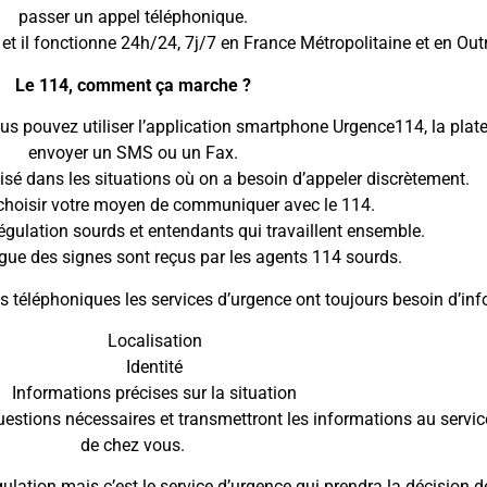
passer un appel téléphonique.
it et il fonctionne 24h/24, 7j/7 en France Métropolitaine et en Out
Le 114, comment ça marche ?
ous pouvez utiliser l’application smartphone Urgence114, la pla
envoyer un SMS ou un Fax.
lisé dans les situations où on a besoin d’appeler discrètement.
choisir votre moyen de communiquer avec le 114.
régulation sourds et entendants qui travaillent ensemble.
gue des signes sont reçus par les agents 114 sourds.
s téléphoniques les services d’urgence ont toujours besoin d’inf
Localisation
Identité
Informations précises sur la situation
estions nécessaires et transmettront les informations au servic
de chez vous.
gulation mais c’est le service d’urgence qui prendra la décision 