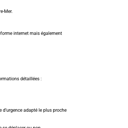
re-Mer.
teforme internet mais également
ormations détaillées :
e d’urgence adapté le plus proche
de se déplacer ou non.