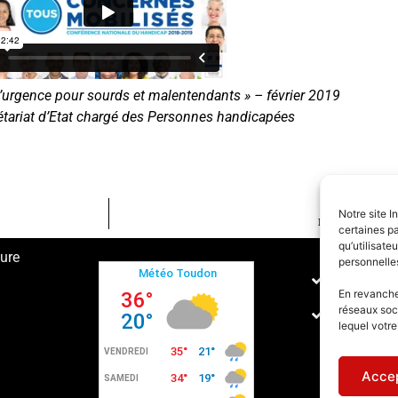
d’urgence pour sourds et malentendants » – février 2019
rétariat d’Etat chargé des Personnes handicapées
Notre site I
Dispositif de lut
certaines pa
qu’utilisat
ture
personnelle
Conditions
En revanche,
réseaux soc
Politique 
lequel votr
Accep