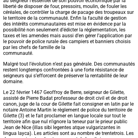
au seigneur l’essentiel de son pouvoir économique par la
liberté de disposer de four, pressoirs, moulin, de fouler les
céréales, de contrôler la charge de pacage des troupeaux sur
le territoire de la communauté. Enfin la faculté de gestion
des intérêts communautaires est mise en évidence par la
possibilité non seulement d’édicter la réglementation, les
taxes et les amendes mais aussi d’en gérer l’application par
le pouvoir de police rurale des campiers et banniers choisis
par les chefs de famille de la
communauté.
Malgré tout l’évolution n’est pas générale. Des communautés
restent longtemps confrontées à une forte résistance de
seigneurs qui s’efforcent de préserver la rentabilité de leur
domaine.
Le 22 février 1467 Geoffroy de Berre, seigneur de Gilette,
assisté de Pierre Badat professeur de droit civil et de droit
canon, juge de la cour de Gilette fait consigner en latin par le
notaire Antoine Martin le règlement de police du territoire de
Gilette (
3)
et le fait proclamer en langue locale sur tout le
territoire afin que nul n’ignore la teneur par le prieur public
Jean de Nice (
illas sibi legentes atque vulgarizantes in
lingua layca
). Les articles sont au nombre de trentetrois. Les