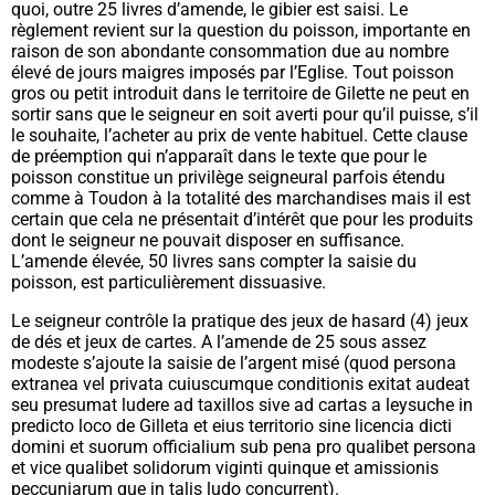
quoi, outre 25 livres d’amende, le gibier est saisi. Le
règlement revient sur la question du poisson, importante en
raison de son abondante consommation due au nombre
élevé de jours maigres imposés par l’Eglise. Tout poisson
gros ou petit introduit dans le territoire de Gilette ne peut en
sortir sans que le seigneur en soit averti pour qu’il puisse, s’il
le souhaite, l’acheter au prix de vente habituel. Cette clause
de préemption qui n’apparaît dans le texte que pour le
poisson constitue un privilège seigneural parfois étendu
comme à Toudon à la totalité des marchandises mais il est
certain que cela ne présentait d’intérêt que pour les produits
dont le seigneur ne pouvait disposer en suffisance.
L’amende élevée, 50 livres sans compter la saisie du
poisson, est particulièrement dissuasive.
Le seigneur contrôle la pratique des jeux de hasard (
4)
jeux
de dés et jeux de cartes. A l’amende de 25 sous assez
modeste s’ajoute la saisie de l’argent misé (
quod persona
extranea vel privata cuiuscumque conditionis exitat audeat
seu presumat ludere ad taxillos sive ad cartas a leysuche in
predicto loco de Gilleta et eius territorio sine licencia dicti
domini et suorum
officialium sub pena pro qualibet persona
et vice qualibet solidorum viginti quinque et amissionis
peccuniarum que in talis ludo concurrent
).