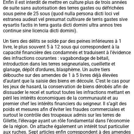
Enfin il est interdit de mettre en culture plus de trois années
de suite sans autorisation des terres gastes ou défrichées
sous peine de 25 sous (
quod nulla persona dicti loci vel
estranea audeat vel presumat cultivare de terris gastes sive
eysartis factis in terra gasta dicti domini ultra annos tres
continue sine licencia dicti domini
).
Un tiers des délits se solde par des peines inférieures à 1
livre, le plus souvent 5 à 12 sous qui correspondent à la
capacité financière des condamnés et traduisent à l’évidence
des infractions courantes : vagabondage de bétail,
introduction dans les terres seigneuriales, cueillette et
glanage, dépôt d’ordures, blasphème. Un autre tiers
débouche sur des amendes de 1 à 5 livres déjà élevées
d’autant que la saisie des biens en découle. C’est le cas pour
les jeux de hasard, la conservation de biens dérobés afin de
dissuader le recel et surtout toutes les infractions mettant en
péril les intérêts économiques de la communauté et au
premier chef les intérêts financiers du seigneur. Il s’agit des
poids et mesures afin d’éviter les fraudes commerciales et
surtout le contrôle des troupeaux admis sur les terres de
Gilette, l’élevage ayant un rôle fondamental dans l’économie
de la région. On attache également un intérêt tout particulier
aux ruches. Sept articles enfin correspondent à des amendes