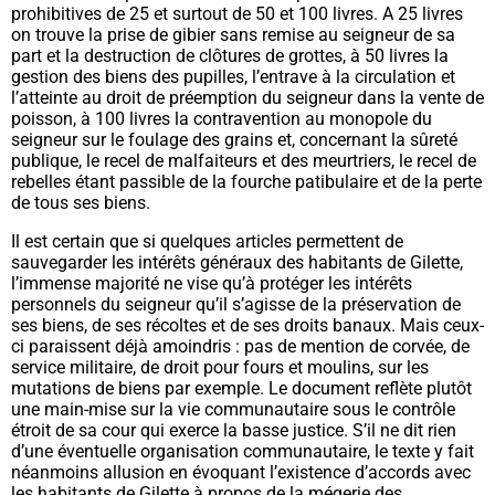
prohibitives de 25 et surtout de 50 et 100 livres. A 25 livres
on trouve la prise de gibier sans remise au seigneur de sa
part et la destruction de clôtures de grottes, à 50 livres la
gestion des biens des pupilles, l’entrave à la circulation et
l’atteinte au droit de préemption du seigneur dans la vente de
poisson, à 100 livres la contravention au monopole du
seigneur sur le foulage des grains et, concernant la sûreté
publique, le recel de malfaiteurs et des
meurtriers, le recel de
rebelles étant passible de la fourche patibulaire et de la perte
de tous ses biens.
Il est certain que si quelques articles permettent de
sauvegarder les intérêts généraux des habitants de Gilette,
l’immense majorité ne vise qu’à protéger les intérêts
personnels du seigneur qu’il s’agisse de la préservation de
ses biens, de ses récoltes et de ses droits banaux. Mais ceux-
ci paraissent déjà amoindris : pas de mention de corvée, de
service militaire, de droit pour fours et moulins, sur les
mutations de biens par exemple. Le document reflète plutôt
une main-mise sur la vie communautaire sous le contrôle
étroit de sa cour qui exerce la basse justice. S’il ne dit rien
d’une éventuelle organisation communautaire, le texte y fait
néanmoins allusion en évoquant l’existence d’accords avec
les habitants de Gilette à propos de la mégerie des