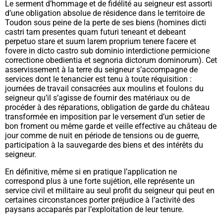
Le serment d’hommage et de fidélité au seigneur est assorti
d’une obligation absolue de résidence dans le territoire de
Toudon sous peine de la perte de ses biens (
homines dicti
castri tam presentes quam futuri teneant et debeant
perpetuo stare et suum larem proprium tenere facere et
fovere in dicto castro sub dominio interdictione permicione
correctione obedientia et segnoria dictorum dominorum
). Cet
asservissement à la terre du seigneur s’accompagne de
services dont le tenancier est tenu à toute réquisition :
journées de travail consacrées aux moulins et foulons du
seigneur qu’il s’agisse de fournir des matériaux ou de
procéder à des réparations, obligation de garde du château
transformée en imposition par le versement d’un setier de
bon froment ou même garde et veille effective au château de
jour comme de nuit en période de tensions ou de guerre,
participation à la sauvegarde des biens et des intérêts du
seigneur.
En définitive, même si en pratique l’application ne
correspond plus à une forte sujétion, elle représente un
service civil et militaire au seul profit du seigneur qui peut en
certaines circonstances porter préjudice à l’activité des
paysans accaparés par l’exploitation de leur tenure.