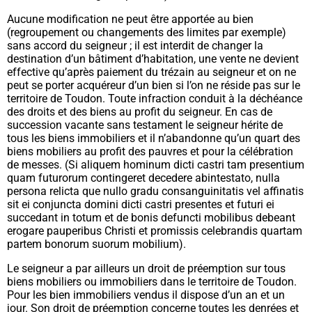
Aucune modification ne peut être apportée au bien
(regroupement ou changements des limites par exemple)
sans accord du seigneur ; il est interdit de changer la
destination d’un bâtiment d’habitation, une vente ne devient
effective qu’après paiement du trézain au seigneur et on ne
peut se porter acquéreur d’un bien si l’on ne réside pas sur le
territoire de Toudon. Toute infraction conduit à la déchéance
des droits et des biens au profit du seigneur. En cas de
succession vacante sans testament le seigneur hérite de
tous les biens immobiliers et il n’abandonne qu’un quart des
biens mobiliers au profit des pauvres et pour la célébration
de messes. (
Si aliquem hominum dicti castri tam presentium
quam futurorum contingeret decedere abintestato, nulla
persona relicta que nullo gradu consanguinitatis vel affinatis
sit ei conjuncta domini dicti castri presentes et futuri ei
succedant in totum et de bonis defuncti mobilibus debeant
erogare pauperibus Christi et promissis celebrandis quartam
partem bonorum suorum mobilium
).
Le seigneur a par ailleurs un droit de préemption sur tous
biens mobiliers ou immobiliers dans le territoire de Toudon.
Pour les bien immobiliers vendus il dispose d’un an et un
jour. Son droit de préemption concerne toutes les denrées et