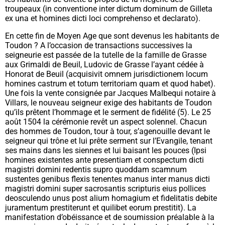
troupeaux (
in conventione inter dictum dominum de Gilleta
ex una et homines dicti loci comprehenso et declarato
).
En cette fin de Moyen Age que sont devenus les habitants de
Toudon ? A l’occasion de transactions successives la
seigneurie est passée de la tutelle de la famille de Grasse
aux Grimaldi de Beuil, Ludovic de Grasse l’ayant cédée à
Honorat de Beuil (
acquisivit omnem jurisdictionem locum
homines castrum et totum territoriam quam et quod habet
).
Une fois la vente consignée par Jacques Malbequi notaire à
Villars, le nouveau seigneur exige des habitants de Toudon
qu’ils prêtent l’hommage et le serment de fidélité (
5)
. Le 25
août 1504 la cérémonie revêt un aspect solennel. Chacun
des hommes de Toudon, tour à tour, s’agenouille devant le
seigneur qui trône et lui prête serment sur l’Evangile, tenant
ses mains dans les siennes et lui baisant les pouces (
Ipsi
homines existentes ante presentiam et conspectum dicti
magistri domini redentis supro quoddam scamnum
sustentes genibus flexis tenentes manus inter manus dicti
magistri domini super sacrosantis scripturis eius pollices
deosculendo unus post alium homagium et fidelitatis debite
juramentum prestiterunt et quilibet eorum prestitit
). La
manifestation d’obéissance et de soumission préalable à la