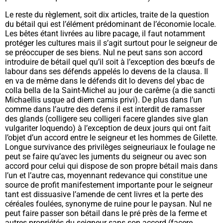
Le reste du règlement, soit dix articles, traite de la question
du bétail qui est l’élément prédominant de l’économie locale.
Les bêtes étant livrées au libre pacage, il faut notamment
protéger les cultures mais il s’agit surtout pour le seigneur de
se préoccuper de ses biens. Nul ne peut sans son accord
introduire de bétail quel qu’il soit à l’exception des bœufs de
labour dans ses défends appelés lo devens de la clausa. Il
en va de même dans le défends dit lo devens del ybac de
colla bella de la Saint-Michel au jour de carême (
a die sancti
Michaellis usque ad diem carnis privi).
De plus dans l’un
comme dans l’autre des defens il est interdit de ramasser
des glands
(colligere seu colligeri facere glandes sive glan
vulgariter loquendo
) à l’exception de deux jours qui ont fait
l’objet d’un accord entre le seigneur et les hommes de Gilette.
Longue survivance des privilèges seigneuriaux le foulage ne
peut se faire qu’avec les juments du seigneur ou avec son
accord pour celui qui dispose de son propre bétail mais dans
l’un et l’autre cas, moyennant redevance qui constitue une
source de profit manifestement importante pour le seigneur
tant est dissuasive l’amende de cent livres et la perte des
céréales foulées, synonyme de ruine pour le paysan. Nul ne
peut faire passer son bétail dans le pré près de la ferme et
autres propriétés du seigneur sans son accord (
facere