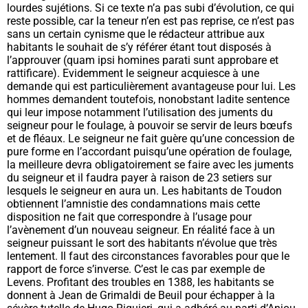
lourdes sujétions. Si ce texte n’a pas subi d’évolution, ce qui
reste possible, car la teneur n’en est pas reprise, ce n’est pas
sans un certain cynisme que le rédacteur attribue aux
habitants le souhait de s’y référer étant tout disposés à
l’approuver (
quam ipsi homines parati sunt approbare et
rattificare
). Evidemment le seigneur acquiesce à une
demande qui est particulièrement avantageuse pour lui. Les
hommes demandent toutefois, nonobstant ladite sentence
qui leur impose notamment l’utilisation des juments du
seigneur pour le foulage, à pouvoir se servir de leurs bœufs
et de fléaux. Le seigneur ne fait guère qu’une concession de
pure forme en l’accordant puisqu’une opération de foulage,
la meilleure devra obligatoirement se faire avec les juments
du seigneur et il faudra payer à raison de 23 setiers sur
lesquels le seigneur en aura un. Les habitants de Toudon
obtiennent l’amnistie des condamnations mais cette
disposition ne fait que correspondre à l’usage pour
l’avènement
d’un nouveau seigneur. En réalité face à un
seigneur puissant le sort des habitants n’évolue que très
lentement. Il faut des circonstances favorables pour que le
rapport de force s’inverse. C’est le cas par exemple de
Levens. Profitant des troubles en 1388, les habitants se
donnent à Jean de Grimaldi de Beuil pour échapper à la