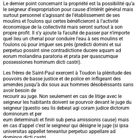
Le dernier point concernant la propriété est la possibilité qu’a
le seigneur d’expropriation pour cause d’intérêt général mais
surtout personnel s’agissant de l’établissement de ses
moulins et foulons qui certes bénéficieront à l’activité
économique de la collectivité mais seront surtout à son
propre profit. Il s’y ajoute la faculté de passer par n’importe
quel lieu un chenal pour conduire l’eau à ses moulins et
foulons où pour irriguer ses prés (
predicti domini et sui
perpetuo possint sine contradictione ducere aquam ad
eorum molandina paratoria et prata per quascumque
possessiones hominum dicti castri
).
Les frères de Saint-Paul exercent à Toudon la plénitude des
pouvoirs de basse justice et de police en infligeant des
amendes jusqu’à dix sous aux hommes désobéissants sans
avoir besoin de
recourir au juge. Non seulement en cas de litige avec le
seigneur les habitants doivent se pourvoir devant le juge du
seigneur (
questio seu lis debeat agi coram judice dictorum
dominorum et per
eum determinati et finiri sub pena amissionis cause
) mais
en cas d’appel c’est le seigneur qui désigne le juge
(si ipsa
universitas appellet teneantur perpetuo appellare ad
dominos dicti castri