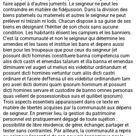
faire appel à d’autres juments. Le seigneur ne peut les
contraindre en matière de fidéjussion. Dans la division des
biens paternels ou maternels et autres le seigneur ne peut
prélever ni trézain ni lods. Chacun dispose à sa guise de ses
biens en désignant l’héritier de son choix sans aucune
condition. Les habitants élisent les campiers et les banniers.
C’est la communauté et non le seigneur qui détermine les
amendes et les taxes et institue les bans et depens aussi
bien pour les troupeaux que pour ceux du seigneur (
et
possunt dicti homines constituere banna competencia cum
aliis dicti castri et emendas talarum et illa banna et emendas
diminuere vel augeri ut melius eis videbitur ordinandum et
possunt dicti homines vertuntur cum aliis dicti castri
ordinare et facere deffensa ut eis videbitur ordinandum tam
pro averi dicti domini quam ipsorum hominum et possunt
dicti homines servare et custodire de banno omnes personas
quas vellent de possessionibus suis et quilibet ipsorum
).
Trois aspects essentiels apparaissent dans ce texte en
matière de libertés acquises par la communauté aux dépens
de seigneur. En premier lieu, la gestion du patrimoine
personnel est pratiquement dégagé de toute sujétion :
possibilité de libre résidence, de gérer, échanger, partager et
tester sans contraintes. Par ailleurs, la communauté a repris