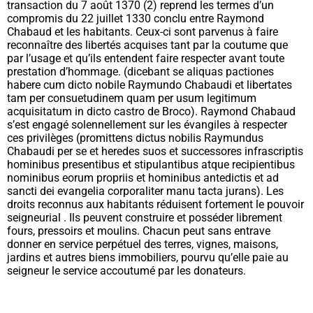
transaction du 7 août 1370 (
2)
reprend les termes d’un
compromis du 22 juillet 1330 conclu entre Raymond
Chabaud et les habitants. Ceux-ci sont parvenus à faire
reconnaître des libertés acquises tant par la coutume que
par l’usage et qu’ils entendent faire respecter avant toute
prestation d’hommage. (
dicebant se aliquas pactiones
habere cum dicto nobile Raymundo Chabaudi et libertates
tam per consuetudinem quam per usum legitimum
acquisitatum in dicto castro de Broco
). Raymond Chabaud
s’est engagé solennellement sur les évangiles à respecter
ces privilèges (
promittens dictus nobilis Raymundus
Chabaudi per se et heredes suos et successores infrascriptis
hominibus presentibus et stipulantibus atque recipientibus
nominibus eorum propriis et hominibus antedictis et ad
sancti dei evangelia corporaliter manu tacta jurans
). Les
droits reconnus aux habitants réduisent fortement le pouvoir
seigneurial . Ils peuvent construire et posséder librement
fours, pressoirs et moulins. Chacun peut sans entrave
donner en service perpétuel des terres, vignes, maisons,
jardins et autres biens immobiliers, pourvu qu’elle paie au
seigneur le service accoutumé par les donateurs.