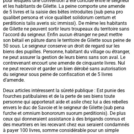
pour lesquels une convention a été conclue entre le seigneur
et les habitants de Gilette. La peine comporte une amende
de 5 livres et la saisie des bêtes introduites (
sub pena pro
qualibet persona et vice qualibet solidorum centum et
perditionis talis averis sic immissi
). De même les habitants
de Gilette ne peuvent sortir leurs troupeaux du territoire sans
l’accord du seigneur. Enfin aucun étranger ne peut mettre
son bétail en pâture dans le territoire de Gilette sous peine de
50 sous. Le seigneur conserve un droit de regard sur les
biens des pupilles. Personne, habitant du village ou étranger,
ne peut assurer la gestion de leurs biens sans son aval. Le
contrevenant encourt une amende de cinquante livres. Nul
ne peut recevoir et garder un bien dérobé sans autorisation
du seigneur sous peine de confiscation et de 5 livres
d’amende.
Deux articles intéressent la sûreté publique : Est punie des
fourches patibulaires et de la perte de ses biens toute
personne qui apporterait aide et asile chez lui a des rebelles
envers le duc de Savoie et le seigneur de Gilette (
sub pena
furche et omnium bonororum suorum perditionis
). De plus
ceux qui donneraient assistance à des brigands connus et
des meurtriers en les recevant chez eux seraient condamnés
à payer 100 livres, somme considérable pour un simple