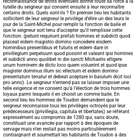
reconnaissance de droits éventuels donne toute sa force à la
tutelle du seigneur qui consent ensuite à leur reconnaître
certains droits. Quels sont-ils ? En premier lieu les habitants
sollicitent de leur seigneur le privilège d’élire un des leurs le
jour de la Saint-Michel pour remplir la fonction de baile et
que le seigneur soit tenu d’accepter qu’il remplisse cette
fonction. (
petunt requirunt prefati homines et subdicti quod
placeat eidem magistro domino concedere eisdem
hominibus presentibus et futuris et eidem dare in
privillegium perpetuum quod possint et valeant ipsi homines
et subdicti anno quolibet in die sancti Michaelis elligere
unum hominem de dicto loco quem voluerint et quod ipse
magister dominus illum sic ellectum et eidem domino
presentatum tenatur et debeat aceptare in baiulum dicit loci
pro anno
). Le seigneur n’entend pas se laisser imposer une
telle exigence et ne consent qu’à l’élection de trois hommes
loyaux parmi lesquels il en choisit un comme baile. En
second lieu les hommes de Toudon demandent que le
seigneur reconnaisse tous les privilèges octroyés par leur
prédécesseurs (
privillegia, capitula et libertates
) se référant
expressément au compromis de 1280 qui, sans doute,
constituait une avancée par rapport à des époques de
servage mais n’en restait pas moins particulièrement
contraignant et soumettait les habitants de Toudon à des