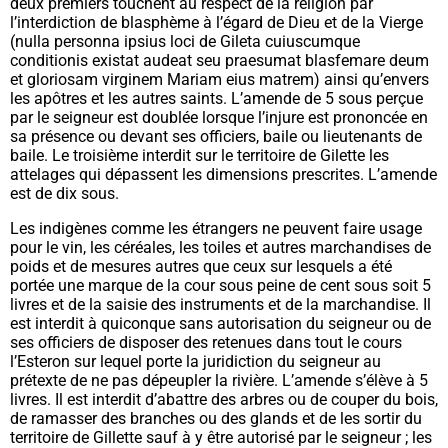
deux premiers touchent au respect de la religion par
l’interdiction de blasphème à l’égard de Dieu et de la Vierge
(nulla personna ipsius loci de Gileta cuiuscumque
conditionis existat audeat seu praesumat blasfemare deum
et gloriosam virginem Mariam eius matrem
) ainsi qu’envers
les apôtres et les autres saints. L’amende de 5 sous perçue
par le seigneur est doublée lorsque l’injure est prononcée en
sa présence ou devant ses officiers, baile ou lieutenants de
baile. Le troisième interdit sur le territoire de Gilette les
attelages qui dépassent les dimensions prescrites. L’amende
est de dix sous.
Les indigènes comme les étrangers ne peuvent faire usage
pour le vin, les céréales, les toiles et autres marchandises de
poids et de mesures autres que ceux sur lesquels a été
portée une marque de la cour sous peine de cent sous soit 5
livres et de la saisie des instruments et de la marchandise. Il
est interdit à quiconque sans autorisation du seigneur ou de
ses officiers de disposer des retenues dans tout le cours
l’Esteron sur lequel porte la juridiction du seigneur au
prétexte de ne pas dépeupler la rivière. L’amende s’élève à 5
livres. Il est interdit d’abattre des arbres ou de couper du bois,
de ramasser des branches ou des glands et de les sortir du
territoire de Gillette sauf à y être autorisé par le seigneur ; les