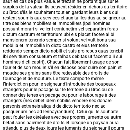
sauf en cas de plus value, le trézain ne portant que sur le
surplus de la valeur. Ils peuvent résider en dehors du territoire
du Broc s’ils le souhaitent tout en gardant leurs biens qui
restent soumis aux services et aux tailles dus au seigneur au
titre des biens mobiliers et immobiliers (
ipsi homines
possunt morari si vellent coniunctim vel separatim foras
dictum castrum et territorium ubi eis placet facere alibi
mansionem tenendo semper si volunt vel vult bona sua
mobilia et immobilia in dicto castro et eius territorio
reddendo semper dicto nobili et suis pro rebus quas tenebit
ibi servitium consuetum et talhas debitas ut faceret alii sui
homines dicti castri
). Chacun fait librement usage de son
four et de son moulin s’il en dispose pour cuire son pain et
moudre ses grains sans être redevable des droits de
fournage et de mouture. Le texte comporte même
l’interdiction pour le seigneur d’introduire des troupeaux
étrangers pour le pacage sur le territoire du Broc ou de
donner des terres en pacage ou pour le labourage à des
étrangers (
nec debet idem nobilis vendere nec donare
personis extraneis aliquid de dicto territorio nec ad
pasquerium nec ad lenhayrandum
). Celui qui le souhaite
peut fouler les céréales avec ses propres juments ou autre
bétail sans paiement de droits et lorsque un paysan aura
attendu
plus de deux jours les juments du seigneur il pourra