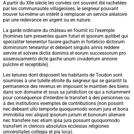
A partir du XIIe siècle les corvées ont souvent été rachetées
par les communautés villageoises, le seigneur pouvant
trouver lui-même un intérêt à remplacer un service aléatoire
par une redevance en argent ou en nature.
La garde ordinaire du château en fournit ici l’exemple
(
homines tam presentes quam futuri et ipsorum quilibet qui
specialiter tenerentur facere gacham in fortelicio dictorum
dominorum teneantur et debeant singulis annis reddere
servire et solvere dictis dominis et eorum successorum pro
assensuamento dicte gache unum civaderium annone
pulchre et receptibile
).
Les tenures dont disposent les habitants de Toudon sont
soumises à une tutelle étroite du seigneur qui se garantit la
permanence des revenus en imposant le maintien des biens
dans son domaine et sous sa juridiction ce qui a notamment
pour conséquence d’interdire le transfert à des personnes ou
à des institutions exemptes de contributions (
non possint
nec debeant ullo temporte quoquomodo eorum jura et bona
immobilia nec aliquid ipsorum jurium et bonorum alienare
nec transfere nec etiam ipsa jura possunt quoquomodo
transferri in clericos absolutos ecclesias religiones
universitates collegia et pia loca
).