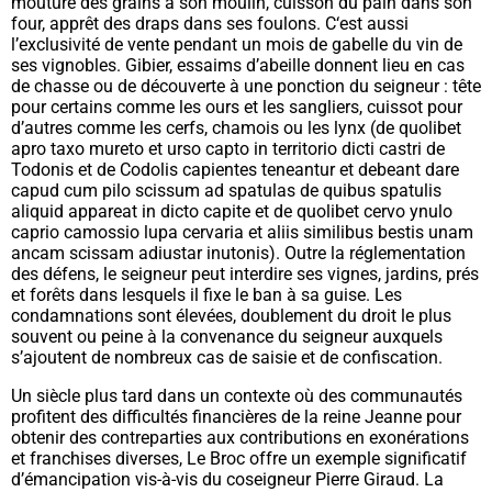
mouture des grains à son moulin, cuisson du pain dans son
four, apprêt des draps dans ses foulons. C‘est aussi
l’exclusivité de vente pendant un mois de gabelle du vin de
ses vignobles. Gibier, essaims d’abeille donnent lieu en cas
de chasse ou de découverte à une ponction du seigneur : tête
pour certains comme les ours et les sangliers, cuissot pour
d’autres comme les cerfs, chamois ou les lynx (
de quolibet
apro taxo mureto et urso capto in territorio dicti castri de
Todonis et de Codolis capientes teneantur et debeant dare
capud cum pilo scissum ad spatulas de quibus spatulis
aliquid appareat in dicto capite et de quolibet cervo ynulo
caprio camossio lupa cervaria et aliis similibus bestis unam
ancam scissam adiustar inutonis
). Outre la réglementation
des défens, le seigneur peut interdire ses vignes, jardins, prés
et forêts dans lesquels il fixe le ban à sa guise. Les
condamnations sont élevées, doublement du droit le plus
souvent ou peine à la convenance du seigneur auxquels
s’ajoutent de nombreux cas de saisie et de confiscation.
Un siècle plus tard dans un contexte où des communautés
profitent des difficultés financières de la reine Jeanne pour
obtenir des contreparties aux contributions en exonérations
et franchises diverses, Le Broc offre un exemple significatif
d’émancipation vis-à-vis du coseigneur Pierre Giraud. La