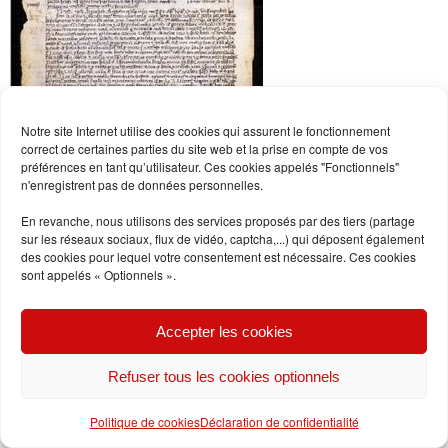
Notre site Internet utilise des cookies qui assurent le fonctionnement
correct de certaines parties du site web et la prise en compte de vos
préférences en tant qu’utilisateur. Ces cookies appelés "Fonctionnels"
n'enregistrent pas de données personnelles.
En revanche, nous utilisons des services proposés par des tiers (partage
Histoire de Toudon
sur les réseaux sociaux, flux de vidéo, captcha,...) qui déposent également
des cookies pour lequel votre consentement est nécessaire. Ces cookies
sont appelés « Optionnels ».
De
Jean-Bernard LACROIX Archiviste-paléographe,
Accepter les cookies
directeur des Archives départementales des Alpes-
Refuser tous les cookies optionnels
Maritimes (en 1996)
Politique de cookies
Déclaration de confidentialité