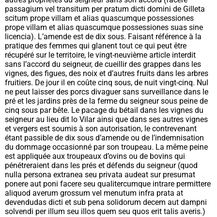
passagium vel transitum per pratum dicti domini de Gilleta
scitum prope villam et alias quascumque possessiones
prope villam et alias quascumque possessiones suas sine
licencia
). L’amende est de dix sous. Faisant référence à la
pratique des femmes qui glanent tout ce qui peut être
récupéré sur le territoire, le vingt-neuvième article interdit
sans l’accord du seigneur, de cueillir des grappes dans les
vignes, des figues, des noix et d’autres fruits dans les arbres
fruitiers. De jour il en coûte cinq sous, de nuit vingt-cinq. Nul
ne peut laisser des porcs divaguer sans surveillance dans le
pré et les jardins près de la ferme du seigneur sous peine de
cinq sous par bête. Le pacage du bétail dans les vignes du
seigneur au lieu dit lo Vilar ainsi que dans ses autres vignes
et vergers est soumis à son autorisation, le contrevenant
étant passible de dix sous d’amende ou de l’indemnisation
du dommage occasionné par son troupeau. La même peine
est appliquée aux troupeaux d’ovins ou de bovins qui
pénétreraient dans les prés et défends du seigneur (
quod
nulla persona extranea seu privata audeat sur presumat
ponere aut poni facere seu qualitercumque intrare permittere
aliquod averum grossum vel menutum infra prata at
devendudas dicti et sub pena solidorum decem aut dampni
solvendi per illum seu illos quem seu quos erit talis averis
.)