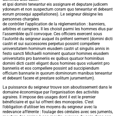
et ipsi domini teneantur eis assignare et deputare judicem
ydoneum et non suspectum coram quo teneantur et debeant
eorum prosequi appellationes
). Le seigneur désigne les
personnes chargées
de contrôler l’application de la réglementation : banniers,
arbitres et campiers. Il les choisit parmi les hommes élus par
l’assemblée qu’il convoque. Ces officiers exercent sous
l’autorité du seigneur auquel ils prêtent serment
(domini dicti
castri et sui successores perpetuo possint compellere
universitatem hominum eiusdem castri ut singulis annis in
festo sancti Michaelli nominent quatuor homines eiusdem
universitatis pro banneriis ex quibus quatuor hominibus
domini dicti castri eligant duos homines quos voluerint pro
banneriis et eos compellere possint
ad succipiendum
officium bannarie in quorum dominorum manibus teneantur
et debeant facere et prestare solitum juramentum).
La puissance du seigneur trouve son aboutissement dans le
domaine économique par l’organisation des activités
agraires. Il impose des usages dont il est le premier
bénéficiaire et qui lui offrent des monopoles. C’est
l’obligation d’utiliser les moyens du seigneur avec la
redevance afférente : foulage des céréales avec ses juments,