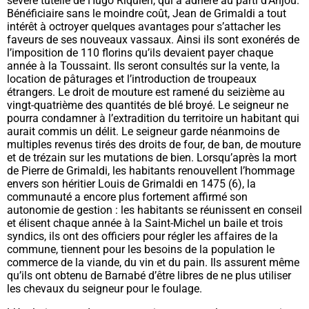
sévère tutelle de Hugo Riquieri, qui a adhéré au parti d’Anjou.
Bénéficiaire sans le moindre coût, Jean de Grimaldi a tout
intérêt à octroyer quelques avantages pour s’attacher les
faveurs de ses nouveaux vassaux. Ainsi ils sont exonérés de
l’imposition de 110 florins qu’ils devaient payer chaque
année à la Toussaint. Ils seront consultés sur la vente, la
location de pâturages et l’introduction de troupeaux
étrangers. Le droit de mouture est ramené du seizième au
vingt-quatrième des quantités de blé broyé. Le seigneur ne
pourra condamner à l’extradition du territoire un habitant qui
aurait commis un délit. Le seigneur garde néanmoins de
multiples revenus tirés des droits de four, de ban, de mouture
et de trézain sur les mutations de bien. Lorsqu’après la mort
de Pierre de Grimaldi, les habitants renouvellent l’hommage
envers son héritier Louis de Grimaldi en 1475 (
6)
, la
communauté a encore plus fortement affirmé son
autonomie de gestion : les habitants se réunissent en conseil
et élisent chaque année à la Saint-Michel un baile et trois
syndics, ils ont des officiers pour régler les affaires de la
commune, tiennent pour les besoins de la population le
commerce de la viande, du vin et du pain. Ils assurent même
qu’ils ont obtenu de Barnabé d’être libres de ne plus utiliser
les chevaux du seigneur pour le foulage.