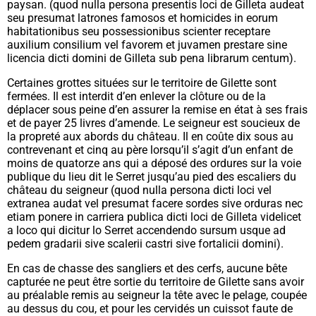
paysan. (
quod nulla persona presentis loci de Gilleta audeat
seu presumat latrones famosos et homicides in eorum
habitationibus seu possessionibus scienter receptare
auxilium consilium vel favorem et juvamen prestare sine
licencia dicti domini de Gilleta sub pena librarum centum
).
Certaines grottes situées sur le territoire de Gilette sont
fermées. Il est interdit d’en enlever la clôture ou de la
déplacer sous peine d’en assurer la remise en état à ses frais
et de payer 25 livres d’amende. Le seigneur est soucieux de
la propreté aux abords du château. Il en coûte dix sous au
contrevenant et cinq au père lorsqu’il s’agit d’un enfant de
moins de quatorze ans qui a déposé des ordures sur la voie
publique du lieu dit le Serret jusqu’au pied des escaliers du
château du seigneur (
quod nulla persona dicti loci vel
extranea audat vel presumat facere sordes sive orduras nec
etiam ponere in carriera publica dicti loci de Gilleta videlicet
a loco qui dicitur lo Serret accendendo sursum usque ad
pedem gradarii sive scalerii castri sive fortalicii domini
).
En cas de chasse des sangliers et des cerfs, aucune bête
capturée ne peut être sortie du territoire de Gilette sans avoir
au préalable remis au seigneur la tête avec le pelage, coupée
au dessus du cou, et pour les cervidés un cuissot faute de