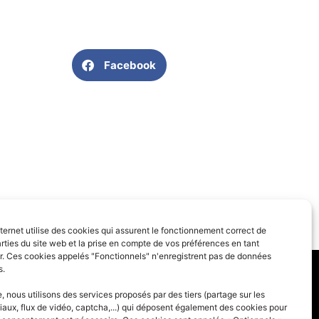
Facebook
SUIVANT
nternet utilise des cookies qui assurent le fonctionnement correct de
Carnaval à Toudon
rties du site web et la prise en compte de vos préférences en tant
eur. Ces cookies appelés "Fonctionnels" n'enregistrent pas de données
s.
 générales
 nous utilisons des services proposés par des tiers (partage sur les
iaux, flux de vidéo, captcha,...) qui déposent également des cookies pour
des cookies