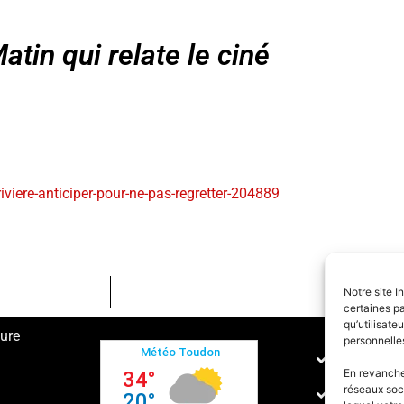
tin qui relate le ciné
iviere-anticiper-pour-ne-pas-regretter-204889
Notre site I
certaines pa
qu’utilisat
ture
personnelle
Conditions
En revanche,
réseaux soc
Politique 