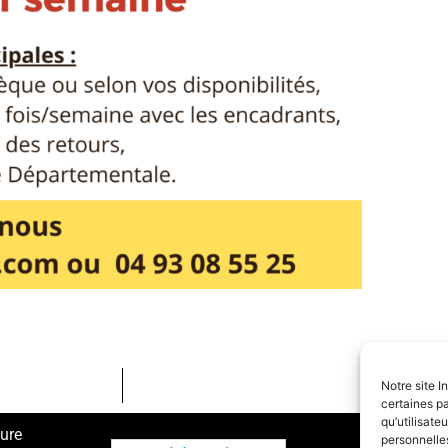
Notre site I
certaines pa
qu’utilisat
ture
personnelle