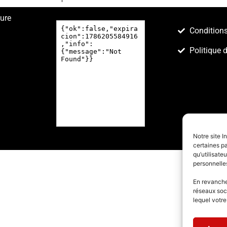
ture
Conditions
Politique 
Notre site I
certaines pa
qu’utilisat
personnelle
En revanche,
réseaux soc
lequel votr