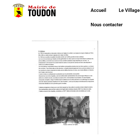
Accueil
Le Village
Nous contacter
20180716161856_000