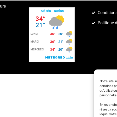
ture
Conditions
Politique 
Notre site I
certaines pa
qu’utilisat
personnelle
En revanche,
réseaux soc
lequel votr