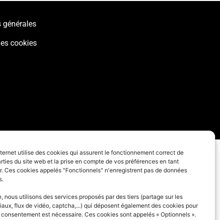
 générales
des cookies
nternet utilise des cookies qui assurent le fonctionnement correct de
rties du site web et la prise en compte de vos préférences en tant
eur. Ces cookies appelés "Fonctionnels" n'enregistrent pas de données
s.
 nous utilisons des services proposés par des tiers (partage sur les
iaux, flux de vidéo, captcha,...) qui déposent également des cookies pour
e consentement est nécessaire. Ces cookies sont appelés « Optionnels ».