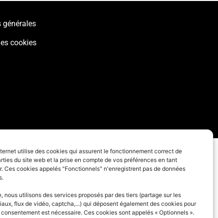
 générales
des cookies
nternet utilise des cookies qui assurent le fonctionnement correct de
rties du site web et la prise en compte de vos préférences en tant
eur. Ces cookies appelés "Fonctionnels" n'enregistrent pas de données
s.
 nous utilisons des services proposés par des tiers (partage sur les
iaux, flux de vidéo, captcha,...) qui déposent également des cookies pour
e consentement est nécessaire. Ces cookies sont appelés « Optionnels ».