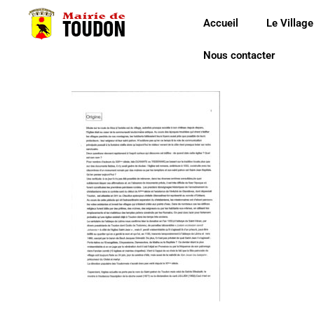
Accueil
Le Village
Nous contacter
20180716161856_000