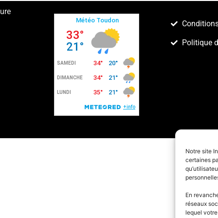
ture
Conditions
Politique 
Notre site I
certaines pa
qu’utilisat
personnelle
En revanche,
réseaux soc
lequel votr