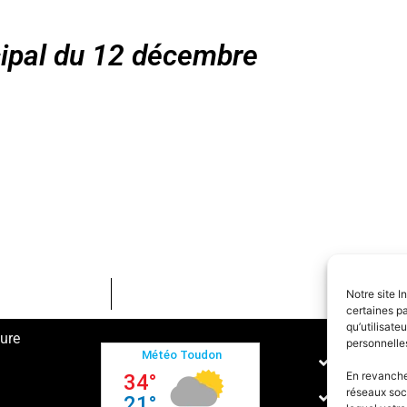
ipal du 12 décembre
Notre site I
certaines pa
qu’utilisat
ture
personnelle
Conditions
En revanche,
réseaux soc
Politique 