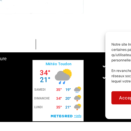
Notre site I
certaines pa
qu’utilisat
ture
personnelle
Conditions
En revanche,
réseaux soc
Politique 
lequel votr
Accep