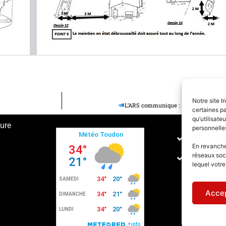
Notre site I
L’ARS communique : Monoxyde de car
certaines pa
qu’utilisat
ture
personnelle
Conditions
En revanche,
réseaux soc
Politique 
lequel votr
Accep