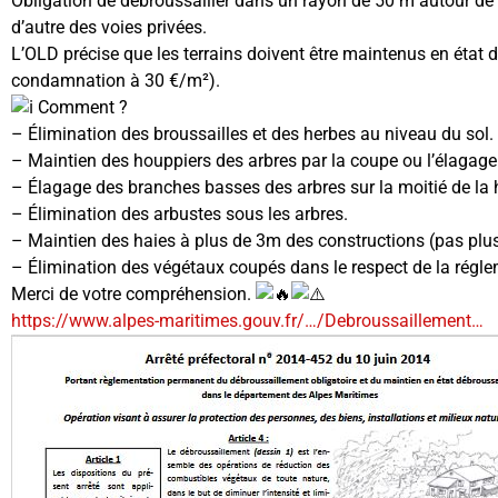
Obligation de débroussailler dans un rayon de 50 m autour de l’
d’autre des voies privées.
L’OLD précise que les terrains doivent être maintenus en état d
condamnation à 30 €/m²).
Comment ?
– Élimination des broussailles et des herbes au niveau du sol.
– Maintien des houppiers des arbres par la coupe ou l’élaga
– Élagage des branches basses des arbres sur la moitié de la 
– Élimination des arbustes sous les arbres.
– Maintien des haies à plus de 3m des constructions (pas plus
– Élimination des végétaux coupés dans le respect de la régle
Merci de votre compréhension.
https://www.alpes-maritimes.gouv.fr/…/Debroussaillement…