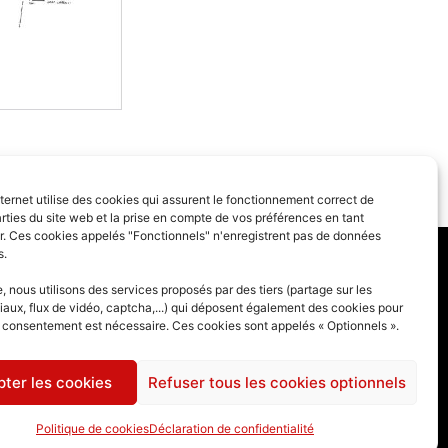
SUIVANT
nternet utilise des cookies qui assurent le fonctionnement correct de
bone, comment éviter une intoxication ?
rties du site web et la prise en compte de vos préférences en tant
eur. Ces cookies appelés "Fonctionnels" n'enregistrent pas de données
s.
 générales
 nous utilisons des services proposés par des tiers (partage sur les
iaux, flux de vidéo, captcha,...) qui déposent également des cookies pour
des cookies
e consentement est nécessaire. Ces cookies sont appelés « Optionnels ».
ter les cookies
Refuser tous les cookies optionnels
Politique de cookies
Déclaration de confidentialité